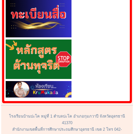
โรงเรียนบ้านปะโค หมู่ที่ 1 ตำบลปะโค อำเภอกุมภวาปี จังหวัดอุดรธานี
41370
สำนักงานเขตพื้นที่การศึกษาประถมศึกษาอุดรธานี เขต 2 โทร 042-