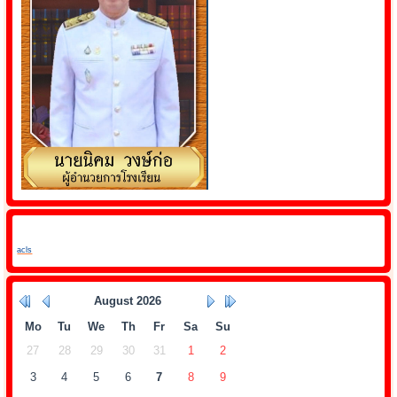
acls
August
2026
Mo
Tu
We
Th
Fr
Sa
Su
27
28
29
30
31
1
2
3
4
5
6
7
8
9